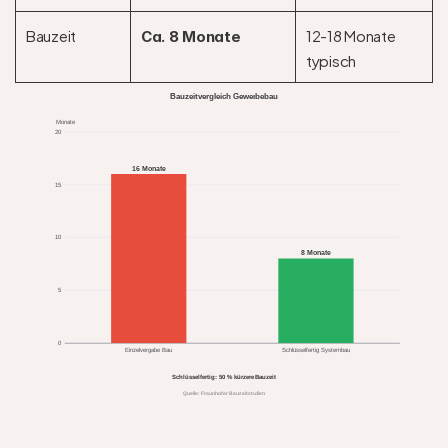
Bauzeit
12-18 Monate 
Ca. 8 Monate
typisch
Bauzeitvergleich Gewerbebau
Monate
20
16 Monate
15
10
8 Monate
5
0
Einzelvergabe Bau
Schlüsselfertig Systembau
Schlüsselfertig: 50 % kürzere Bauzeit
Quelle: Fraunhofer Bauzeitstudien