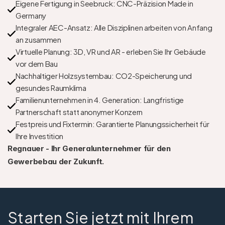
Eigene Fertigung in Seebruck: CNC-Präzision Made in 
Germany
Integraler AEC-Ansatz: Alle Disziplinen arbeiten von Anfang 
an zusammen
Virtuelle Planung: 3D, VR und AR - erleben Sie Ihr Gebäude 
vor dem Bau
Nachhaltiger Holzsystembau: CO2-Speicherung und 
gesundes Raumklima
Familienunternehmen in 4. Generation: Langfristige 
Partnerschaft statt anonymer Konzern
Festpreis und Fixtermin: Garantierte Planungssicherheit für 
Ihre Investition
Regnauer - Ihr Generalunternehmer für den 
Gewerbebau der Zukunft.
Starten Sie jetzt mit Ihrem 