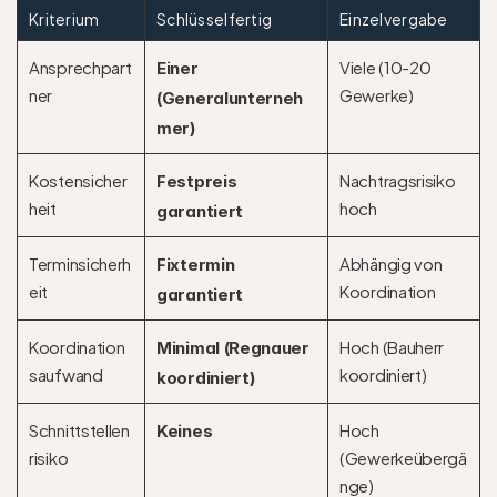
Kriterium
Schlüsselfertig
Einzelvergabe
Ansprechpart
Viele (10-20 
Einer 
ner
Gewerke)
(Generalunterneh
mer)
Kostensicher
Nachtragsrisiko 
Festpreis 
heit
hoch
garantiert
Terminsicherh
Abhängig von 
Fixtermin 
eit
Koordination
garantiert
Koordination
Hoch (Bauherr 
Minimal (Regnauer 
saufwand
koordiniert)
koordiniert)
Schnittstellen
Hoch 
Keines
risiko
(Gewerkeübergä
nge)