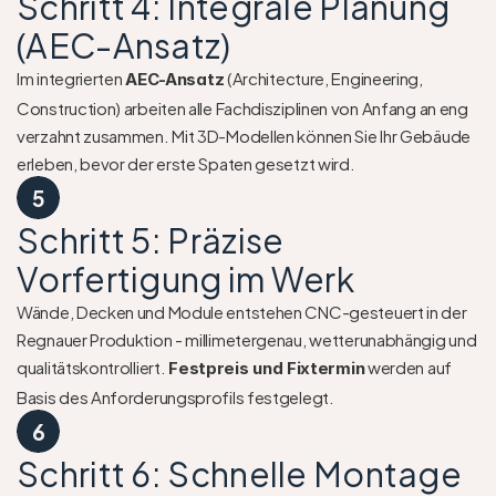
Schritt 4: Integrale Planung 
(AEC-Ansatz)
Im integrierten 
 (Architecture, Engineering, 
AEC-Ansatz
Construction) arbeiten alle Fachdisziplinen von Anfang an eng 
verzahnt zusammen. Mit 3D-Modellen können Sie Ihr Gebäude 
erleben, bevor der erste Spaten gesetzt wird.
5
Schritt 5: Präzise 
Vorfertigung im Werk
Wände, Decken und Module entstehen CNC-gesteuert in der 
Regnauer Produktion - millimetergenau, wetterunabhängig und 
qualitätskontrolliert. 
 werden auf 
Festpreis und Fixtermin
Basis des Anforderungsprofils festgelegt.
6
Schritt 6: Schnelle Montage 