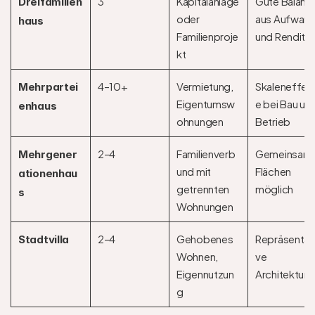
3
Kapitalanlage 
Gute Balance
Dreifamilien
oder 
aus Aufwand
haus
Familienproje
und Rendite
kt
4–10+
Vermietung, 
Skaleneffek
Mehrpartei
Eigentumsw
e bei Bau und
enhaus
ohnungen
Betrieb
2–4
Familienverb
Gemeinsame
Mehrgener
und mit 
Flächen 
ationenhau
getrennten 
möglich
s
Wohnungen
2–4
Gehobenes 
Repräsentat
Stadtvilla
Wohnen, 
ve 
Eigennutzun
Architektur
g