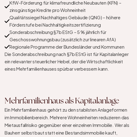
KfW-Förderung für klimafreundliche Neubauten (KFN) – 
zinsgünstige Kredite pro Wohneinheit
Qualitätssiegel Nachhaltiges Gebäude (QNG) – höhere 
Förderstufe bei Nachhaltigkeitszertifizierung
Sonderabschreibung §7b EStG – 5 % jährlich für 
Geschosswohnungsbau (zusätzlich zur linearen AfA)
Regionale Programme der Bundesländer und Kommunen
Die Sonderabschreibung nach §7b EStG ist für Kapitalanleger 
ein relevanter steuerlicher Hebel, der die Wirtschaftlichkeit 
eines Mehrfamilienhauses spürbar verbessern kann.
Mehrfamilienhaus als Kapitalanlage
Ein Mehrfamilienhaus gehört zu den stabilsten Anlageformen 
im Immobilienbereich. Mehrere Wohneinheiten reduzieren das 
Mietausfallrisiko gegenüber einer einzelnen Immobilie. Wer als 
Bauherr selbst baut statt eine Bestandsimmobilie kauft, 