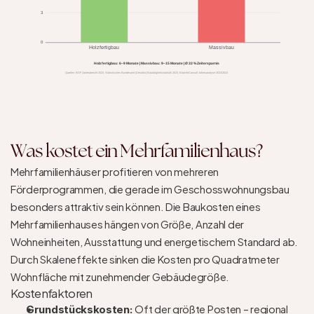
3
0
Holzfertigbau
Massivbau
Holzfertigbau: 6–9 Monate | Massivbau: 9–15 Monate | Ø 33 % Zeitersparnis
Quellen: BDF Jahresbericht 2023, Statistisches Bundesamt (Destatis) Bautätigkeitsstatistik 2023, BauInfoConsult Jahresanalyse 2023/2024
Was kostet ein Mehrfamilienhaus?
Mehrfamilienhäuser profitieren von mehreren 
Förderprogrammen, die gerade im Geschosswohnungsbau 
besonders attraktiv sein können. Die Baukosten eines 
Mehrfamilienhauses hängen von Größe, Anzahl der 
Wohneinheiten, Ausstattung und energetischem Standard ab. 
Durch Skaleneffekte sinken die Kosten pro Quadratmeter 
Wohnfläche mit zunehmender Gebäudegröße.
Kostenfaktoren
Oft der größte Posten – regional 
Grundstückskosten: 