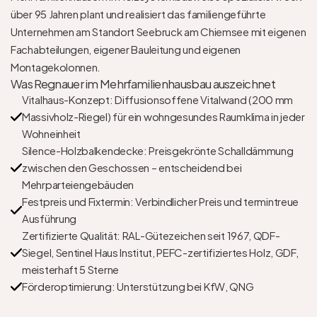
über 95 Jahren plant und realisiert das familiengeführte 
Unternehmen am Standort Seebruck am Chiemsee mit eigenen 
Fachabteilungen, eigener Bauleitung und eigenen 
Montagekolonnen.
Was Regnauer im Mehrfamilienhausbau auszeichnet
Vitalhaus-Konzept: Diffusionsoffene Vitalwand (200 mm 
Massivholz-Riegel) für ein wohngesundes Raumklima in jeder 
Wohneinheit
Silence-Holzbalkendecke: Preisgekrönte Schalldämmung 
zwischen den Geschossen – entscheidend bei 
Mehrparteiengebäuden
Festpreis und Fixtermin: Verbindlicher Preis und termintreue 
Ausführung
Zertifizierte Qualität: RAL-Gütezeichen seit 1967, QDF-
Siegel, Sentinel Haus Institut, PEFC-zertifiziertes Holz, GDF, 
meisterhaft 5 Sterne
Förderoptimierung: Unterstützung bei KfW, QNG 