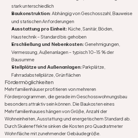
stark unterschiedlich
Abhängig von Geschosszahl, Bauweise 
Baukonstruktion: 
und statischen Anforderungen
Küche, Sanitär, Böden, 
Ausstattung pro Einheit: 
Haustechnik – Standard bis gehoben
Genehmigungen, 
Erschließung und Nebenkosten: 
Vermessung, Außenanlagen – typisch 10–15 % der 
Bausumme
Parkplätze, 
Stellplätze und Außenanlagen: 
Fahrradabstellplätze, Grünflächen
Fördermöglichkeiten
Mehrfamilienhäuser profitieren von mehreren 
Förderprogrammen, die gerade im Geschosswohnungsbau 
besonders attraktiv sein können. Die Baukosten eines 
Mehrfamilienhauses hängen von Größe, Anzahl der 
Wohneinheiten, Ausstattung und energetischem Standard ab. 
Durch Skaleneffekte sinken die Kosten pro Quadratmeter 
Wohnfläche mit zunehmender Gebäudegröße.