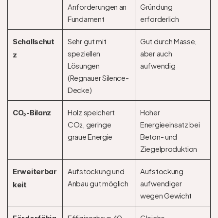
Anforderungen an 
Gründung 
Fundament
erforderlich
Sehr gut mit 
Gut durch Masse, 
Schallschut
speziellen 
aber auch 
z
Lösungen 
aufwendig
(Regnauer Silence-
Decke)
Holz speichert 
Hoher 
CO₂-Bilanz
CO₂, geringe 
Energieeinsatz bei 
graue Energie
Beton- und 
Ziegelproduktion
Aufstockung und 
Aufstockung 
Erweiterbar
Anbau gut möglich
aufwendiger 
keit
wegen Gewicht
Effizienzhaus 40, 
Gleiche 