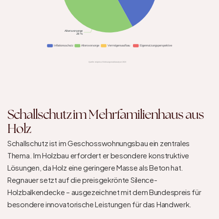
Altersvorsorge
28 %
Inflationsschutz
Altersvorsorge
Vermögensaufbau
Eigennutzungsperspektive
Quelle: empirica Wohnungsmarktanalyse 2023
Schallschutz im Mehrfamilienhaus aus 
Holz
Schallschutz ist im Geschosswohnungsbau ein zentrales 
Thema. Im Holzbau erfordert er besondere konstruktive 
Lösungen, da Holz eine geringere Masse als Beton hat. 
Regnauer setzt auf die preisgekrönte Silence-
Holzbalkendecke – ausgezeichnet mit dem Bundespreis für 
besondere innovatorische Leistungen für das Handwerk.