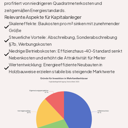
profitiert von niedrigeren Quadratmeterkosten und 
zeitgemäßen Energiestandards.
Relevante Aspekte für Kapitalanleger
Skaleneffekte: Baukosten pro m² sinken mit zunehmender 
Größe
Steuerliche Vorteile: Abschreibung, Sonderabschreibung 
§7b, Werbungskosten
Niedrige Betriebskosten: Effizienzhaus-40-Standard senkt 
Nebenkosten und erhöht die Attraktivität für Mieter
Wertentwicklung: Energieeffiziente Neubauten in 
Holzbauweise erzielen stabile bis steigende Marktwerte
Gründe für Investition in Mehrfamilienhäuser
Kapitalanlegerbefragung Deutschland 2023
Eigennutzungsperspektive
12 %
Vermögensaufbau
Inflationsschutz
18 %
42 %