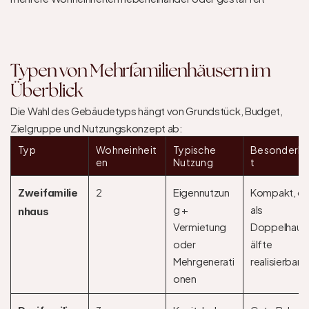
Typen von Mehrfamilienhäusern im 
Überblick
Die Wahl des Gebäudetyps hängt von Grundstück, Budget, 
Zielgruppe und Nutzungskonzept ab:
Typ
Wohneinheit
Typische 
Besonderhe
en
Nutzung
t
2
Eigennutzun
Kompakt, oft
Zweifamilie
g + 
als 
nhaus
Vermietung 
Doppelhaus
oder 
älfte 
Mehrgenerati
realisierbar
onen