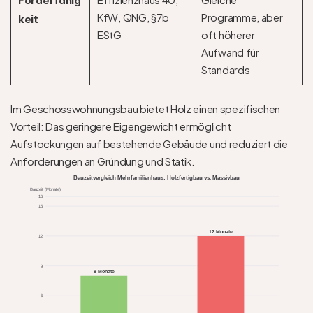
Förderfähig
KfW, QNG, §7b 
Programme, aber 
keit
EStG
oft höherer 
Aufwand für 
Standards
Im Geschosswohnungsbau bietet Holz einen spezifischen 
Vorteil: Das geringere Eigengewicht ermöglicht 
Aufstockungen auf bestehende Gebäude und reduziert die 
Anforderungen an Gründung und Statik.
Bauzeitvergleich Mehrfamilienhaus: Holzfertigbau vs. Massivbau
Bauzeit (Monate)
16
15
12 Monate
12
9
8 Monate
6