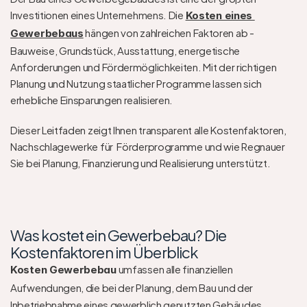
Investitionen eines Unternehmens. Die 
Kosten eines 
 hängen von zahlreichen Faktoren ab - 
Gewerbebaus
Bauweise, Grundstück, Ausstattung, energetische 
Anforderungen und Fördermöglichkeiten. Mit der richtigen 
Planung und Nutzung staatlicher Programme lassen sich 
erhebliche Einsparungen realisieren.
Dieser Leitfaden zeigt Ihnen transparent alle Kostenfaktoren, 
Nachschlagewerke für  Förderprogramme und wie Regnauer 
Sie bei Planung, Finanzierung und Realisierung unterstützt.
Was kostet ein Gewerbebau? Die 
Kostenfaktoren im Überblick
 umfassen alle finanziellen 
Kosten Gewerbebau
Aufwendungen, die bei der Planung, dem Bau und der 
Inbetriebnahme eines gewerblich genutzten Gebäudes 