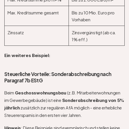
Max. Kreditsumme gesamt
Bis zu 10 Mio. Euro pro 
Vorhaben
Zinssatz
Zinsvergünstigt (ab ca. 
1% eff.)
Ein weiteres Beispiel:
Steuerliche Vorteile: Sonderabschreibung nach 
Paragraf 7b EStG
Beim 
 (z.B. Mitarbeiterwohnungen 
Geschosswohnungsbau
im Gewerbegebäude) ist eine 
Sonderabschreibung von 5% 
 zusätzlich zur regulären AfA möglich - eine erhebliche 
jährlich
Steuerersparnis in den ersten vier Jahren.
: Diese Beispiele sind exemplarisch und stellen keine 
Hinweis