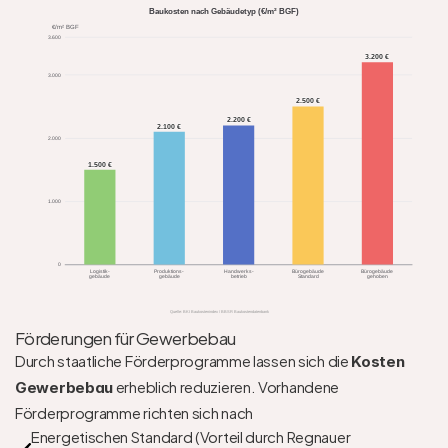
Baukosten nach Gebäudetyp (€/m² BGF)
€/m² BGF
3.600
3.200 €
3.000
2.500 €
2.200 €
2.100 €
2.000
1.500 €
1.000
0
Logistik-
Produktions-
Handwerks-
Bürogebäude
Bürogebäude
gebäude
gebäude
betrieb
Standard
gehoben
Quelle: BKI Baukostenindex / BBSR Baukostendatenbank
Förderungen für Gewerbebau
Durch staatliche Förderprogramme lassen sich die 
Kosten 
 erheblich reduzieren. Vorhandene 
Gewerbebau
Förderprogramme richten sich nach
Energetischen Standard (Vorteil durch Regnauer 