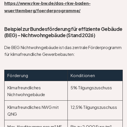
https://www.rkw-bw.de/das-rkw-baden-
wuerttemberg/foerderprogramme/
Beispiel zur Bundesförderung für effiziente Gebäude 
(BEG) – Nichtwohngebäude (Stand 2026)
Die BEG Nichtwohngebäude ist das zentrale Förderprogramm 
für klimafreundliche Gewerbebauten:  
Förderung
Konditionen
Klimafreundliches 
5% Tilgungszuschuss
Nichtwohngebäude
Klimafreundliches NWG mit 
12,5% Tilgungszuschuss
QNG
Max. Kreditsumme pro m² NF
Bis zu 2.000 Euro/m²