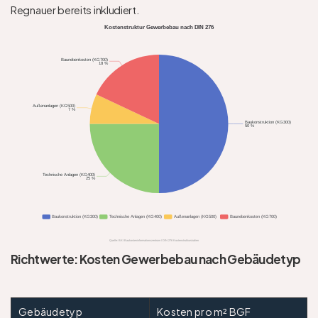
Regnauer bereits inkludiert. 
Kostenstruktur Gewerbebau nach DIN 276
Baunebenkosten (KG700)
18 %
Außenanlagen (KG500)
7 %
Baukonstruktion (KG300)
50 %
Technische Anlagen (KG400)
25 %
Baukonstruktion (KG300)
Technische Anlagen (KG400)
Außenanlagen (KG500)
Baunebenkosten (KG700)
Quelle: BKI Baukosteninformationszentrum / DIN 276 Kostenstrukturstudien
Richtwerte: Kosten Gewerbebau nach Gebäudetyp
Gebäudetyp
Kosten pro m² BGF 