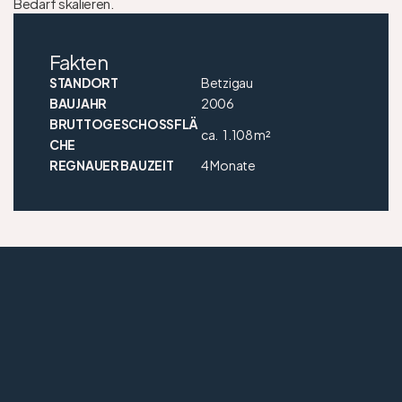
Bedarf skalieren.
Fakten
STANDORT
Betzigau
BAUJAHR
2006
BRUTTOGESCHOSSFLÄ
ca.
1.108 m²
CHE
REGNAUER BAUZEIT
4 Monate