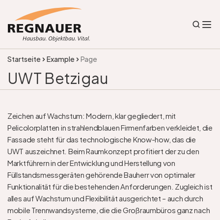
Startseite
Example
Page
UWT Betzigau
Zeichen auf Wachstum: Modern, klar gegliedert, mit 
Pelicolorplatten in strahlendblauen Firmenfarben verkleidet, die 
Fassade steht für das technologische Know-how, das die 
UWT auszeichnet. Beim Raumkonzept profitiert der zu den 
Marktführern in der Entwicklung und Herstellung von 
Füllstandsmessgeräten gehörende Bauherr von optimaler 
Funktionalität für die bestehenden Anforderungen. Zugleich ist 
alles auf Wachstum und Flexibilität ausgerichtet – auch durch 
mobile Trennwandsysteme, die die Großraumbüros ganz nach 