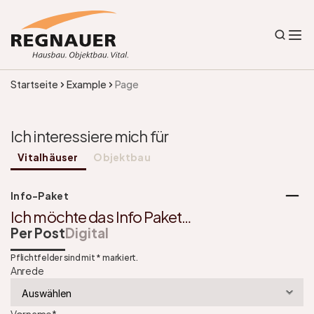
Startseite
Example
Page
Ich interessiere mich für 
Vitalhäuser 
Objektbau
Info-Paket
Ich möchte das Info Paket…
Per Post
Digital
Pflichtfelder sind mit * markiert.
Anrede
Vorname
*