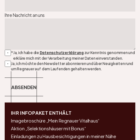
Ihre Nachricht an uns
*
Ja, ich habe die 
 zur Kenntnis genommen und 
Datenschutzerklärung
erkläre mich mit der Verarbeitung meiner Daten einverstanden.
Ja, ich möchte den Newsletter abonnieren und über Neuigkeiten rund 
um Regnauer auf  dem Laufenden gehalten werden.
ABSENDEN
IHR INFOPAKET ENTHÄLT
Imagebroschüre „Mein Regnauer Vitalhaus“
Aktion „Selektionshäuser mit Bonus“
Einladungen zu Hausbesichtigungen in meiner Nähe