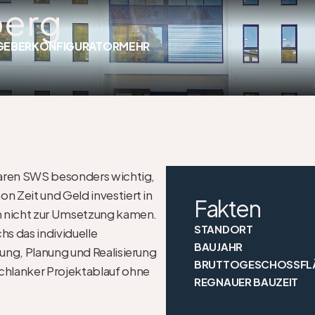
berg
GEBER
KONFIGURATOR
MEHR
waren SWS besonders wichtig, 
Zeit und Geld investiert in 
Fakten
n nicht zur Umsetzung kamen. 
STANDORT
 das individuelle 
BAUJAHR
ng, Planung und Realisierung 
BRUTTOGESCHOSSFL
chlanker Projektablauf ohne 
REGNAUER BAUZEIT