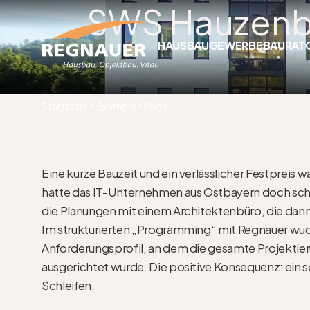
SWS Hauzen
HAUSBAU
GEWERBEBAU
RAT
Startseite
Example
Page
Eine kurze Bauzeit und ein verlässlicher Festpreis 
hatte das IT-Unternehmen aus Ostbayern doch schon 
die Planungen mit einem Architektenbüro, die dan
Im strukturierten „Programming“ mit Regnauer wuchs
Anforderungsprofil, an dem die gesamte Projektieru
ausgerichtet wurde. Die positive Konsequenz: ein s
Schleifen. 
