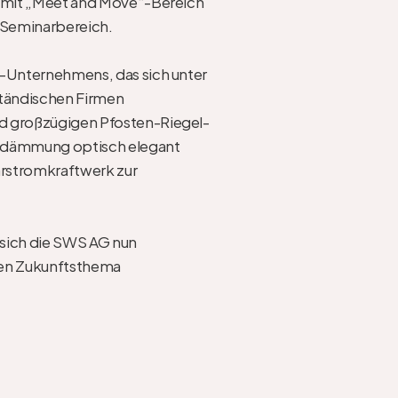
“ mit „Meet and Move“-Bereich 
Seminarbereich.

T-Unternehmens, das sich unter 
tändischen Firmen 
und großzügigen Pfosten-Riegel-
chdämmung optisch elegant 
arstromkraftwerk zur 
 sich die SWS AG nun 
nen Zukunftsthema 