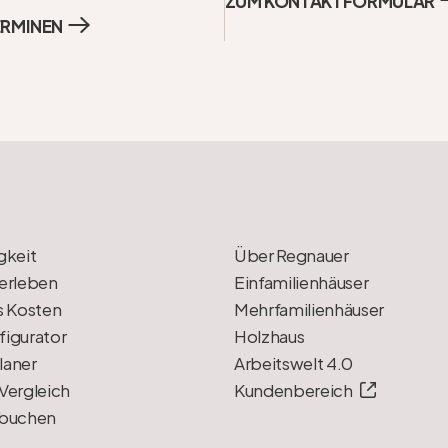
ERMINEN
gkeit
Über Regnauer
erleben
Einfamilienhäuser
s Kosten
Mehrfamilienhäuser
igurator
Holzhaus
laner
Arbeitswelt 4.0
Vergleich
Kundenbereich
 buchen