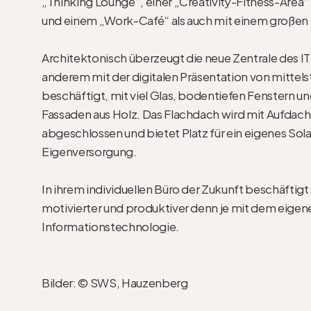
„Thinking Lounge“, einer „Creativity-Fitness-Area
und einem „Work-Café“ als auch mit einem großen 
Architektonisch überzeugt die neue Zentrale des I
anderem mit der digitalen Präsentation von mittels
beschäftigt, mit viel Glas, bodentiefen Fenstern 
Fassaden aus Holz. Das Flachdach wird mit Aufda
abgeschlossen und bietet Platz für ein eigenes Sol
Eigenversorgung.

In ihrem individuellen Büro der Zukunft beschäftigt
motivierter und produktiver denn je mit dem eige
Informationstechnologie.

Bilder: © SWS, Hauzenberg