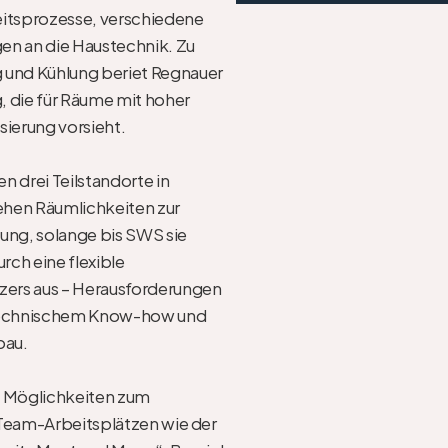
itsprozesse, verschiedene 
n an die Haustechnik. Zu 
und Kühlung beriet Regnauer 
 die für Räume mit hoher 
ierung vorsieht.

drei Teilstandorte in 
en Räumlichkeiten zur 
ng, solange bis SWS sie 
ch eine flexible 
zers aus – Herausforderungen 
 technischem Know-how und 
au.

n Möglichkeiten zum 
Team-Arbeitsplätzen wie der 