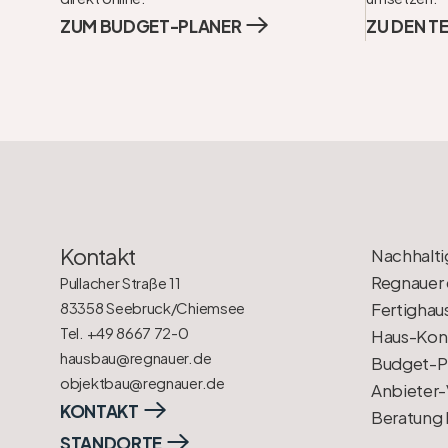
ZUM BUDGET-PLANER
ZU DEN T
Kontakt
Nachhalti
Regnauer 
Pullacher Straße 11
83358 Seebruck/Chiemsee
Fertighau
Tel. +49 8667 72-0
Haus-Konf
hausbau@regnauer.de
Budget-P
objektbau@regnauer.de
Anbieter-
KONTAKT
Beratung
STANDORTE