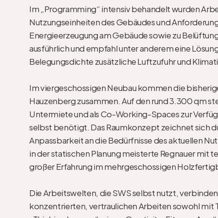
Im „Programming“ intensiv behandelt wurden Arbe
Nutzungseinheiten des Gebäudes und Anforderunge
Energieerzeugung am Gebäude sowie zu Belüftung 
ausführlich und empfahl unter anderem eine Lösung,
Belegungsdichte zusätzliche Luftzufuhr und Klimatis
Im viergeschossigen Neubau kommen die bisherigen 
Hauzenberg zusammen. Auf den rund 3.300 qm steh
Untermiete und als Co-Working-Spaces zur Verfügu
selbst benötigt. Das Raumkonzept zeichnet sich dur
Anpassbarkeit an die Bedürfnisse des aktuellen Nut
in der statischen Planung meisterte Regnauer mit
großer Erfahrung im mehrgeschossigen Holzfertigb
Die Arbeitswelten, die SWS selbst nutzt, verbinde
konzentrierten, vertraulichen Arbeiten sowohl mit 