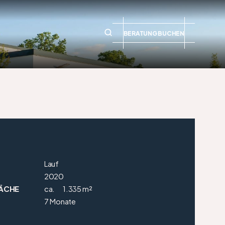
BERATUNG BUCHEN
Lauf
2020
ÄCHE
ca.
1.335 m²
7 Monate