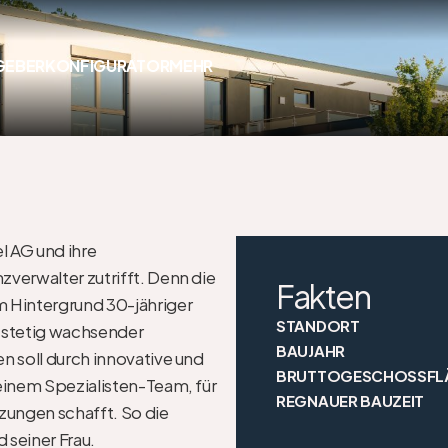
GEBER
KONFIGURATOR
MEHR
 AG und ihre 
verwalter zutrifft. Denn die 
Fakten
m Hintergrund 30-jähriger 
STANDORT
 stetig wachsender 
BAUJAHR
n soll durch innovative und 
BRUTTOGESCHOSSFL
einem Spezialisten-Team, für 
REGNAUER BAUZEIT
ungen schafft. So die 
einer Frau. 
