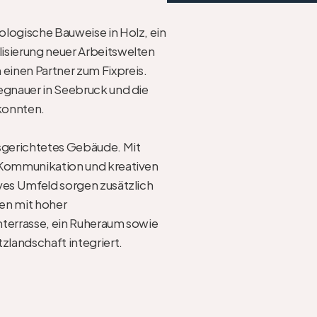
logische Bauweise in Holz, ein 
lisierung neuer Arbeitswelten 
einen Partner zum Fixpreis. 
Regnauer in Seebruck und die 
onnten.

usgerichtetes Gebäude. Mit 
 Kommunikation und kreativen 
ves Umfeld sorgen zusätzlich 
en mit hoher 
hterrasse, ein Ruheraum sowie 
zlandschaft integriert.