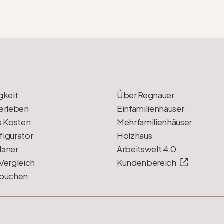
gkeit
Über Regnauer
erleben
Einfamilienhäuser
s Kosten
Mehrfamilienhäuser
igurator
Holzhaus
laner
Arbeitswelt 4.0
Vergleich
Kundenbereich
 buchen