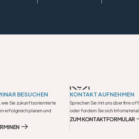
MINAR BESUCHEN
KONTAKT AUFNEHMEN
 wie Sie zukunftsorientierte 
Sprechen Sie mit uns über Ihre of
n erfolgreich planen und 
oder fordern Sie sich Infomaterial
ZUM KONTAKTFORMULAR
ERMINEN