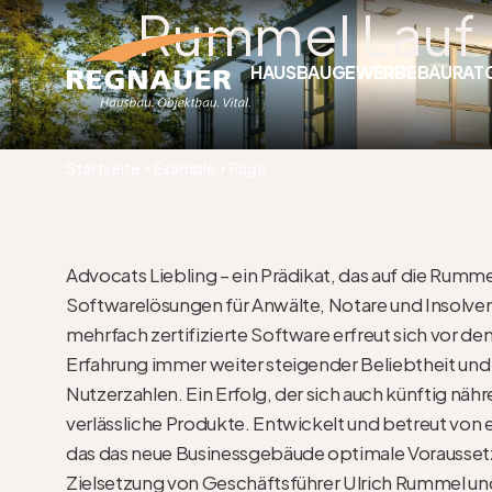
Rummel Lauf
HAUSBAU
GEWERBEBAU
RAT
Startseite
Example
Page
Advocats Liebling – ein Prädikat, das auf die Rummel
Softwarelösungen für Anwälte, Notare und Insolvenz
mehrfach zertifizierte Software erfreut sich vor de
Erfahrung immer weiter steigender Beliebtheit und
Nutzerzahlen. Ein Erfolg, der sich auch künftig nähre
verlässliche Produkte. Entwickelt und betreut von 
das das neue Businessgebäude optimale Voraussetz
Zielsetzung von Geschäftsführer Ulrich Rummel und s