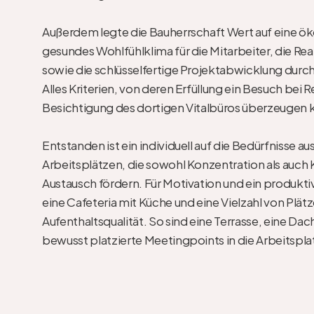
Außerdem legte die Bauherrschaft Wert auf eine öko
gesundes Wohlfühlklima für die Mitarbeiter, die Rea
sowie die schlüsselfertige Projektabwicklung durch 
Alles Kriterien, von deren Erfüllung ein Besuch bei 
Besichtigung des dortigen Vitalbüros überzeugen k
Entstanden ist ein individuell auf die Bedürfnisse a
Arbeitsplätzen, die sowohl Konzentration als auch
Austausch fördern. Für Motivation und ein produkti
eine Cafeteria mit Küche und eine Vielzahl von Plätz
Aufenthaltsqualität. So sind eine Terrasse, eine Dac
bewusst platzierte Meetingpoints in die Arbeitsplat