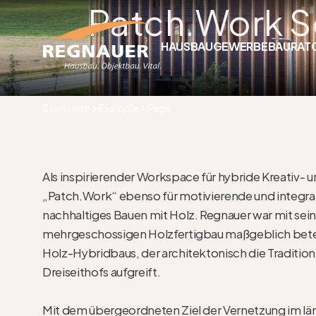
Patch.Work 
HAUSBAU
GEWERBEBAU
RAT
Startseite
Example
Page
Als inspirierender Workspace für hybride Kreativ- un
„Patch.Work“ ebenso für motivierende und integrati
nachhaltiges Bauen mit Holz. Regnauer war mit seine
mehrgeschossigen Holzfertigbau maßgeblich betei
Holz-Hybridbaus, der architektonisch die Tradition
Dreiseithofs aufgreift. 

Mit dem übergeordneten Ziel der Vernetzung im lä