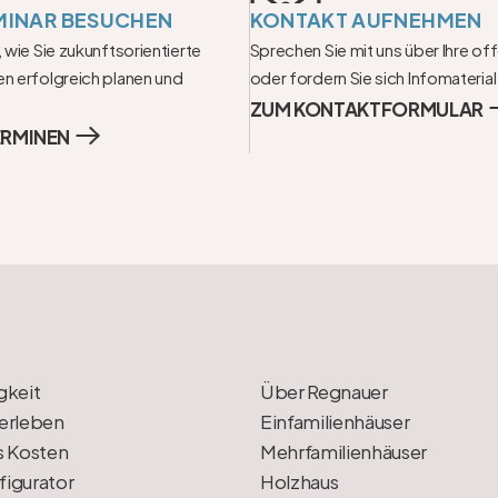
MINAR BESUCHEN
KONTAKT AUFNEHMEN
 wie Sie zukunftsorientierte 
Sprechen Sie mit uns über Ihre of
n erfolgreich planen und 
oder fordern Sie sich Infomaterial
ZUM KONTAKTFORMULAR
ERMINEN
gkeit
Über Regnauer
erleben
Einfamilienhäuser
s Kosten
Mehrfamilienhäuser
igurator
Holzhaus