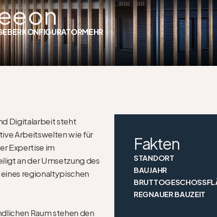
Seeon
GEBER
KONFIGURATOR
MEHR
d Digitalarbeit steht 
ve Arbeitswelten wie für 
Fakten
r Expertise im 
STANDORT
ligt an der Umsetzung des 
BAUJAHR
 eines regionaltypischen 
BRUTTOGESCHOSSFL
REGNAUER BAUZEIT
ndlichen Raum stehen den 