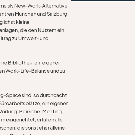
ume als New-Work-Alternative 
entren München und Salzburg 
ichst kleine 
nlagen, die den Nutzern ein 
eitrag zu Umwelt- und 
ne Bibliothek, ein eigener 
en Work-Life-Balance und zu 
ng-Space sind, so durchdacht 
Büroarbeitsplätze, ein eigener 
Working-Bereiche, Meeting- 
eingerichtet, erfüllen alle 
en, die sonst eher alleine 