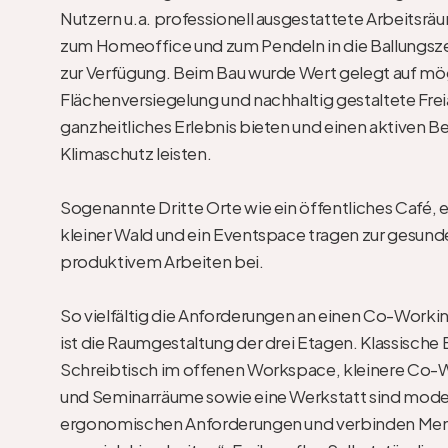
Nutzern u.a. professionell ausgestattete Arbeitsrä
zum Homeoffice und zum Pendeln in die Ballungsz
zur Verfügung. Beim Bau wurde Wert gelegt auf mögl
Flächenversiegelung und nachhaltig gestaltete Freia
ganzheitliches Erlebnis bieten und einen aktiven B
Klimaschutz leisten.

Sogenannte Dritte Orte wie ein öffentliches Café, ei
kleiner Wald und ein Eventspace tragen zur gesund
produktivem Arbeiten bei.

So vielfältig die Anforderungen an einen Co-Worki
ist die Raumgestaltung der drei Etagen. Klassische 
Schreibtisch im offenen Workspace, kleinere Co-
und Seminarräume sowie eine Werkstatt sind modern 
ergonomischen Anforderungen und verbinden Mensch