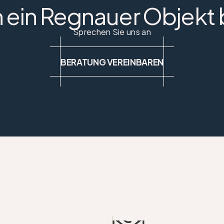
 ein Regnauer Objekt 
Sprechen Sie uns an
BERATUNG VEREINBAREN