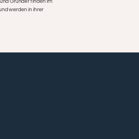
 und Gründer finden im 
nd werden in ihrer 