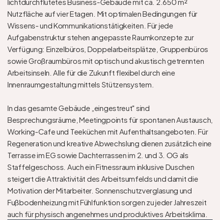
lichtdurchflutetes Business-Gebäude mit ca. 2.650 m² 
Nutzfläche auf vier Etagen. Mit optimalen Bedingungen für 
Wissens- und Kommunikationstätigkeiten. Für jede 
Aufgabenstruktur stehen angepasste Raumkonzepte zur 
Verfügung: Einzelbüros, Doppelarbeitsplätze, Gruppenbüros 
sowie Großraumbüros mit optisch und akustisch getrennten 
Arbeitsinseln. Alle für die Zukunft flexibel durch eine 
Innenraumgestaltung mittels Stützensystem.

In das gesamte Gebäude „eingestreut" sind 
Besprechungsräume, Meetingpoints für spontanen Austausch, 
Working-Cafe und Teeküchen mit Aufenthaltsangeboten. Für 
Regeneration und kreative Abwechslung dienen zusätzlich eine 
Terrasse im EG sowie Dachterrassen im 2. und 3. OG als 
Staffelgeschoss. Auch ein Fitnessraum inklusive Duschen 
steigert die Attraktivität des Arbeitsumfelds und damit die 
Motivation der Mitarbeiter. Sonnenschutzverglasung und 
Fußbodenheizung mit Fühlfunktion sorgen zu jeder Jahreszeit 
auch für physisch angenehmes und produktives Arbeitsklima.