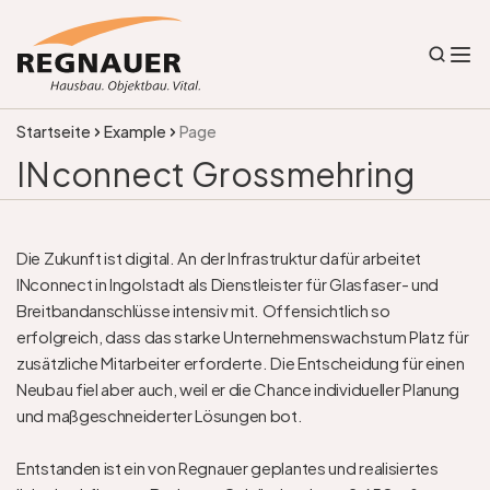
Startseite
Example
Page
INconnect Grossmehring
Die Zukunft ist digital. An der Infrastruktur dafür arbeitet 
INconnect in Ingolstadt als Dienstleister für Glasfaser- und 
Breitbandanschlüsse intensiv mit. Offensichtlich so 
erfolgreich, dass das starke Unternehmenswachstum Platz für 
zusätzliche Mitarbeiter erforderte. Die Entscheidung für einen 
Neubau fiel aber auch, weil er die Chance individueller Planung 
und maßgeschneiderter Lösungen bot. 

Entstanden ist ein von Regnauer geplantes und realisiertes 