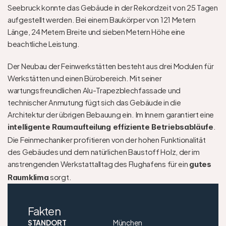
Seebruck konnte das Gebäude in der Rekordzeit von 25 Tagen 
aufgestellt werden. Bei einem Baukörper von 121 Metern 
Länge, 24 Metern Breite und sieben Metern Höhe eine 
beachtliche Leistung. 
Der Neubau der Feinwerkstätten besteht aus drei Modulen für 
Werkstätten und einen Bürobereich. Mit seiner 
wartungsfreundlichen Alu-Trapezblechfassade und 
technischer Anmutung fügt sich das Gebäude in die 
Architektur der übrigen Bebauung ein. Im Innern garantiert eine 
. 
intelligente Raumaufteilung effiziente Betriebsabläufe
Die Feinmechaniker profitieren von der hohen Funktionalität 
des Gebäudes und dem natürlichen Baustoff Holz, der im 
anstrengenden Werkstattalltag des Flughafens für ein 
gutes 
 sorgt. 
Raumklima
Fakten
STANDORT
München