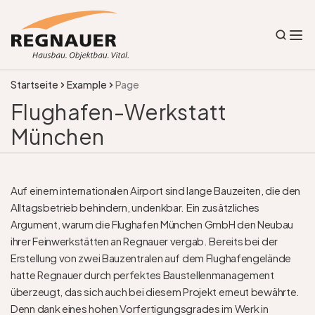
Startseite
Example
Page
Flughafen-Werkstatt 
München
Auf einem internationalen Airport sind lange Bauzeiten, die den 
Alltagsbetrieb behindern, undenkbar. Ein zusätzliches 
Argument, warum die Flughafen München GmbH den Neubau 
ihrer Feinwerkstätten an Regnauer vergab. Bereits bei der 
Erstellung von zwei Bauzentralen auf dem Flughafengelände 
hatte Regnauer durch perfektes Baustellenmanagement 
überzeugt, das sich auch bei diesem Projekt erneut bewährte. 
Denn dank eines hohen Vorfertigungsgrades im Werk in 