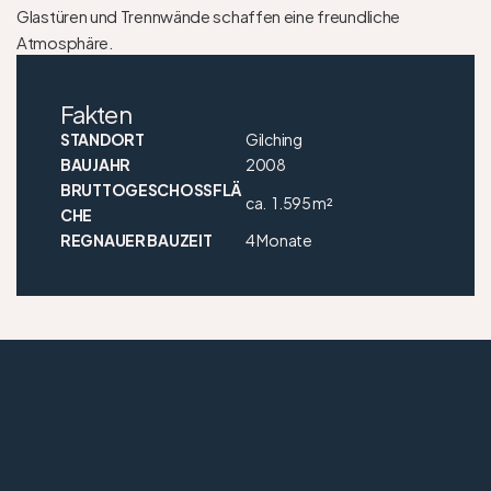
Glastüren und Trennwände schaffen eine freundliche 
Atmosphäre.
Fakten
STANDORT
Gilching
BAUJAHR
2008
BRUTTOGESCHOSSFLÄ
ca.
1.595 m²
CHE
REGNAUER BAUZEIT
4 Monate