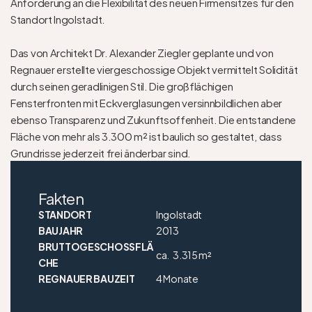
Anforderung an die Flexibilität des neuen Firmensitzes für den 
Standort Ingolstadt. 

Das von Architekt Dr. Alexander Ziegler geplante und von 
Regnauer erstellte viergeschossige Objekt vermittelt Solidität 
durch seinen geradlinigen Stil. Die großflächigen 
Fensterfronten mit Eckverglasungen versinnbildlichen aber 
ebenso Transparenz und Zukunftsoffenheit. Die entstandene 
Fläche von mehr als 3.300 m² ist baulich so gestaltet, dass 
Grundrisse jederzeit frei änderbar sind. 
Fakten
STANDORT
Ingolstadt
BAUJAHR
2013
BRUTTOGESCHOSSFLÄ
ca.
3.315 m²
CHE
REGNAUER BAUZEIT
4 Monate