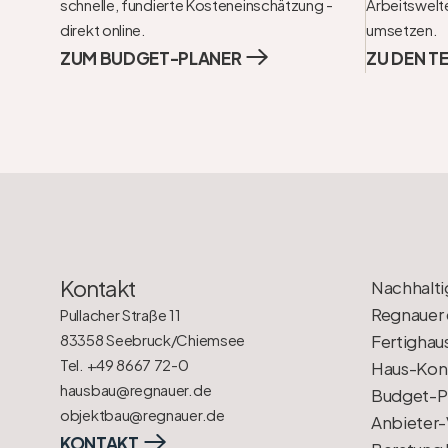
schnelle, fundierte Kosteneinschätzung - 
Arbeitswelte
direkt online.
umsetzen.
ZUM BUDGET-PLANER
ZU DEN T
Kontakt
Nachhalti
Regnauer 
Pullacher Straße 11
83358 Seebruck/Chiemsee
Fertighau
Tel. +49 8667 72-0
Haus-Konf
hausbau@regnauer.de
Budget-P
objektbau@regnauer.de
Anbieter-
KONTAKT