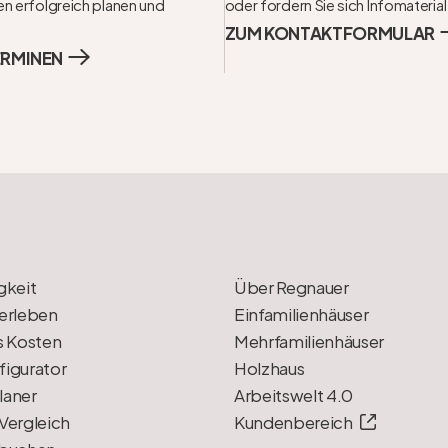
n erfolgreich planen und 
oder fordern Sie sich Infomaterial
ZUM KONTAKTFORMULAR
ERMINEN
gkeit
Über Regnauer
erleben
Einfamilienhäuser
s Kosten
Mehrfamilienhäuser
igurator
Holzhaus
laner
Arbeitswelt 4.0
Vergleich
Kundenbereich