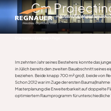
Cm Projecting
HAUSBAU
GEWERBEBAU
RAT
Startseite
Example
Page
Im zehnten Jahr seines Bestehens konnte das jung
in Jülich bereits den zweiten Bauabschnitt seines
beziehen. Beide knapp 700 m² groß, beide von Regn
Schon 2012 war im Zuge der ersten Baumaßnahme 
Masterplanung die Erweiterbarkeit auf doppelte Flä
optimiertem Raumprogramm für unterschiedliche T