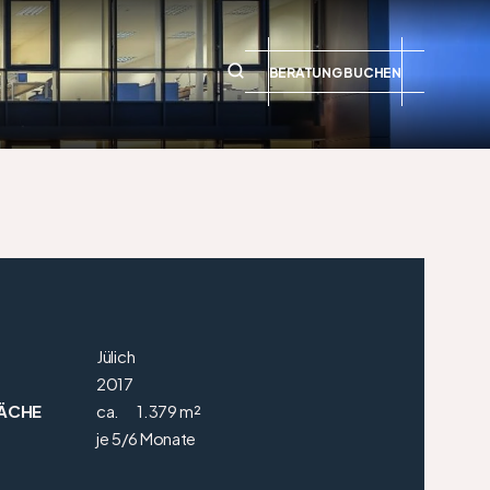
BERATUNG BUCHEN
Jülich
2017
ÄCHE
ca.
1.379 m²
je 5/6 Monate