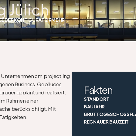
 Jülich
GEBER
KONFIGURATOR
MEHR
e Unternehmen cm.project.ing 
 eigenen Business-Gebäudes 
Fakten
auer geplant und realisiert. 
STANDORT
im Rahmen einer 
BAUJAHR
che berücksichtigt. Mit 
BRUTTOGESCHOSSFL
ätigkeiten.
REGNAUER BAUZEIT