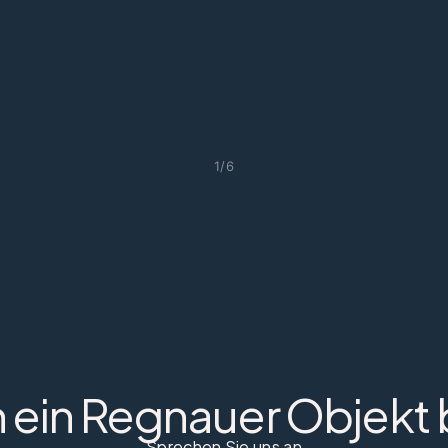
1
/
6
 ein Regnauer Objekt 
Sprechen Sie uns an