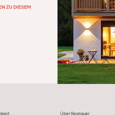
N ZU DIESEM 
gkeit
Über Regnauer