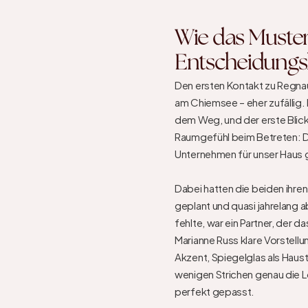
Wie das Muster
Entscheidungs
Den ersten Kontakt zu Regna
am Chiemsee – eher zufällig.
dem Weg, und der erste Blick 
Raumgefühl beim Betreten: Das
Unternehmen für unser Haus g
Dabei hatten die beiden ihren 
geplant und quasi jahrelang 
fehlte, war ein Partner, der d
Marianne Russ klare Vorstellun
Akzent, Spiegelglas als Haust
wenigen Strichen genau die Lö
perfekt gepasst.