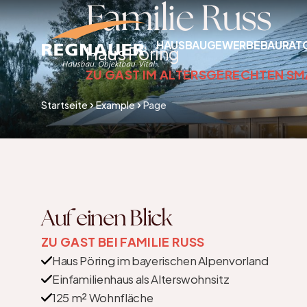
Familie Russ
HAUSBAU
GEWERBEBAU
RAT
Haus Pöring
ZU GAST IM ALTERSGERECHTEN S
Startseite
Example
Page
Auf einen Blick
ZU GAST BEI FAMILIE RUSS
Haus Pöring im bayerischen Alpenvorland
Einfamilienhaus als Alterswohnsitz
125 m² Wohnfläche