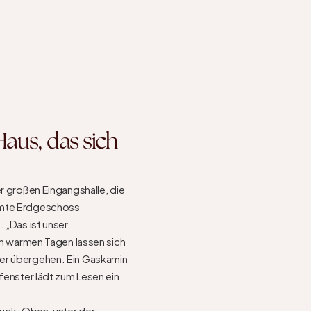
aus, das sich 
r großen Eingangshalle, die 
amte Erdgeschoss 
 „Das ist unser 
An warmen Tagen lassen sich 
er übergehen. Ein Gaskamin 
fenster lädt zum Lesen ein.

ück. Oben, unter der 