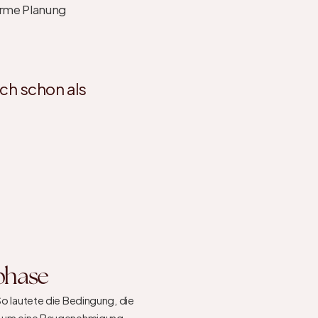
arme Planung
ich schon als
sphase
So lautete die Bedingung, die 
se um eine Baugenehmigung 