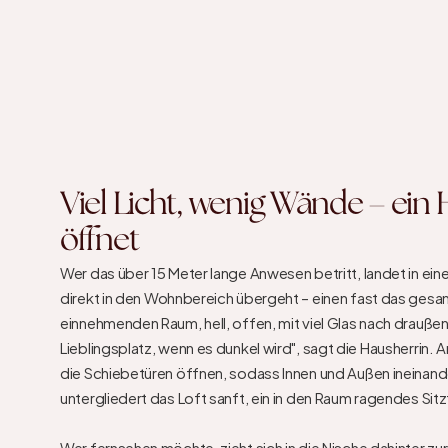
Viel Licht, wenig Wände – ein H
öffnet
Wer das über 15 Meter lange Anwesen betritt, landet in eine
direkt in den Wohnbereich übergeht – einen fast das ges
einnehmenden Raum, hell, offen, mit viel Glas nach draußen.
Lieblingsplatz, wenn es dunkel wird", sagt die Hausherrin. 
die Schiebetüren öffnen, sodass Innen und Außen ineinand
untergliedert das Loft sanft, ein in den Raum ragendes Sitz
Wer fernsehen möchte, zieht sich in die Nische dahinter zur