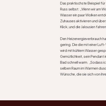
Das praktischste Beispiel für
Russ selbst: „Wenn wir am 
Wasser ein paar Wolken entd
Zuhauses aktivieren und überpr
Klick, und die Jalousien fahre
Den Heizenergieverbrauch ha
gering. Die die mit einer 
wird mit kühlem Wasser gesp
Gemütlichkeit, sein Pendant
Bad schnell warm. „Sodass ic
selben Raum im Warmen dusch
Wünsche, die sie sich von ih