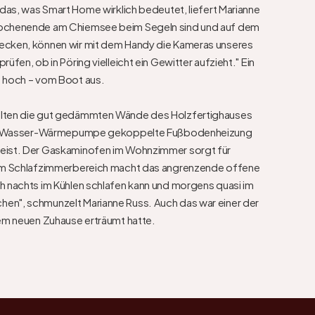
 das, was Smart Home wirklich bedeutet, liefert Marianne 
Wochenende am Chiemsee beim Segeln sind und auf dem 
ecken, können wir mit dem Handy die Kameras unseres 
üfen, ob in Pöring vielleicht ein Gewitter aufzieht." Ein 
n hoch – vom Boot aus.

lten die gut gedämmten Wände des Holzfertighauses 
Luft-Wasser-Wärmepumpe gekoppelte Fußbodenheizung 
eist. Der Gaskaminofen im Wohnzimmer sorgt für 
 im Schlafzimmerbereich macht das angrenzende offene 
h nachts im Kühlen schlafen kann und morgens quasi im 
en", schmunzelt Marianne Russ. Auch das war einer der 
rem neuen Zuhause erträumt hatte.