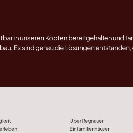
ufbar in unseren Köpfen bereitgehalten und fa
au. Es sind genau die Lösungen entstanden, d
gkeit
Über Regnauer
erleben
Einfamilienhäuser