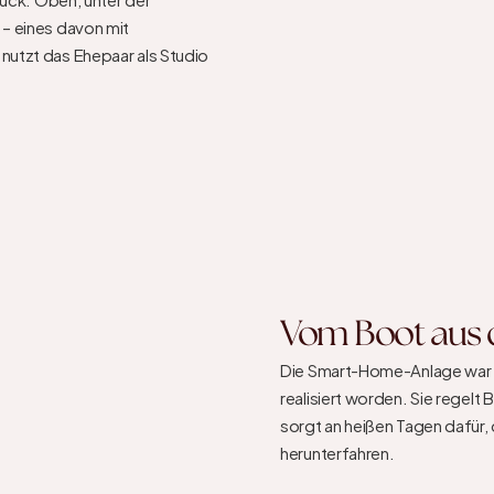
– eines davon mit 
utzt das Ehepaar als Studio 
Vom Boot aus d
Die Smart-Home-Anlage war v
realisiert worden. Sie regel
sorgt an heißen Tagen dafür,
herunterfahren.
