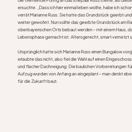
ersuchte. „Dass ich hier einmal leben wollte, habe ich scho
verrät Marianne Russ. Sie hatte das Grundstück geerbt und 
weiter gewohnt. Nun sollte das geerbte Grundstück am Ran
oberbayerischen Orts bebaut werden – mit einem Haus, das
Lebensphase gemacht ist. Altersgerecht, smart vernetzt und
Ursprünglich hatte sich Marianne Russ einen Bungalow vorg
erlaubte das nicht, also fiel die Wahl auf einen Eingescho
und flacher Dachneigung. Die baulichen Vorbereitungen für 
Aufzug wurden von Anfang an eingeplant – man denkt eben
für die Zukunft baut.