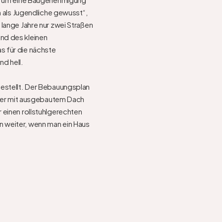
n als Jugendliche gewusst“, 
lange Jahre nur zwei Straßen 
d des kleinen 
 für die nächste 
 hell. 

estellt. Der Bebauungsplan 
sser mit ausgebautem Dach 
einen rollstuhlgerechten 
 weiter, wenn man ein Haus 