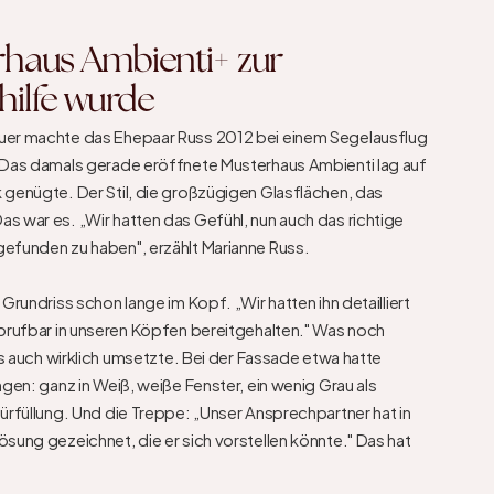
haus Ambienti+ zur 
hilfe wurde
uer machte das Ehepaar Russ 2012 bei einem Segelausflug 
 Das damals gerade eröffnete Musterhaus Ambienti lag auf 
genügte. Der Stil, die großzügigen Glasflächen, das 
 war es. „Wir hatten das Gefühl, nun auch das richtige 
efunden zu haben", erzählt Marianne Russ.

Grundriss schon lange im Kopf. „Wir hatten ihn detailliert 
abrufbar in unseren Köpfen bereitgehalten." Was noch 
as auch wirklich umsetzte. Bei der Fassade etwa hatte 
gen: ganz in Weiß, weiße Fenster, ein wenig Grau als 
ürfüllung. Und die Treppe: „Unser Ansprechpartner hat in 
sung gezeichnet, die er sich vorstellen könnte." Das hat 