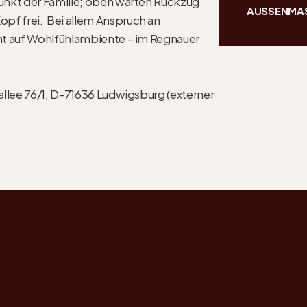
nkt der Familie; oben warten Rückzug 
AUSSENMA
f frei.  Bei allem Anspruch an 
t auf Wohlfühlambiente – im Regnauer 
allee 76/1, D-71636 Ludwigsburg (externer 