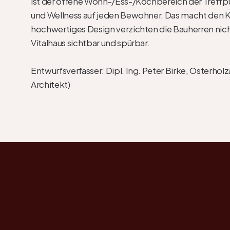
ist der offene Wohn-/Ess-/Kochbereich der Treffpu
und Wellness auf jeden Bewohner. Das macht den Kop
hochwertiges Design verzichten die Bauherren nich
Vitalhaus sichtbar und spürbar.

Entwurfsverfasser: Dipl. Ing. Peter Birke, Osterholz
Architekt)