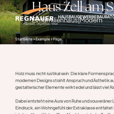
Haus Zell am 
HAUSBAU
GEWERBEBAU
RAT
Einfamilienhaus
|
Modern
Startseite
Example
Page
Holz muss nicht rustikal sein: Die klare Formensprac
modernen Designs strahlt Anspruch und Ästhetik au
gestalterischer Elemente wirkt edel und lässt viel R
Dabei entsteht eine Aura von Ruhe und souveräner
Eindruck, ein Wohngefühl der Extraklasse entfaltet