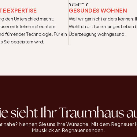
E EXPERTISE
GESUNDES WOHNEN
ung den Unterschied macht: 
Weil wir gar nicht anders können: I
user entstehen mit echtem 
Wohlfühlort für ein langes Leben b
d führender Technologie. Für ein 
Überzeugung wohngesund.
s Sie begeistern wird.
e sieht Ihr Traumhaus a
r nahe? Nennen Sie uns Ihre Wünsche. Mit dem Regnauer H
Mausklick an Regnauer senden.