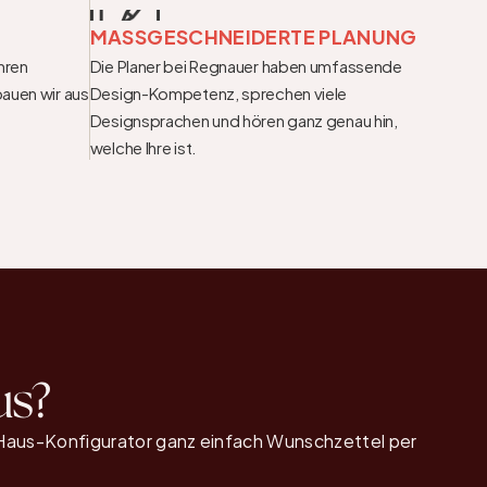
MASSGESCHNEIDERTE PLANUNG
hren 
Die Planer bei Regnauer haben umfassende 
auen wir aus 
Design-Kompetenz, sprechen viele 
Designsprachen und hören ganz genau hin, 
welche Ihre ist.
us?
aus-Konfigurator ganz einfach Wunschzettel per 