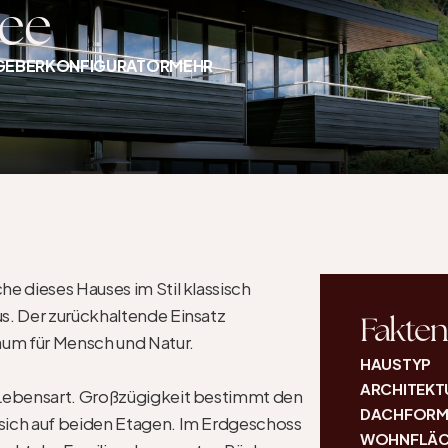
See
GEBER
KONFIGURATOR
MEHR
he dieses Hauses im Stil klassisch 
s. Der zurückhaltende Einsatz 
Fakten
aum für Mensch und Natur.

HAUSTYP
ARCHITEKT
 Lebensart. Großzügigkeit bestimmt den 
DACHFOR
 sich auf beiden Etagen. Im Erdgeschoss 
WOHNFLÄC