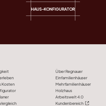
HAUS-KONFIGURATOR
gkeit
Über Regnauer
erleben
Einfamilienhäuser
s Kosten
Mehrfamilienhäuser
igurator
Holzhaus
laner
Arbeitswelt 4.0
Vergleich
Kundenbereich