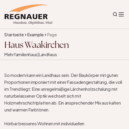
Startseite
Example
Page
Haus Waakirchen
Mehrfamilienhaus
|
Landhaus
So modern kann ein Landhaus sein. Der Baukörper mit guten 
Proportionen imponiert mit einer Fassadengestaltung, die voll 
im Trend liegt: Eine unregelmäßige Lärchenholzschalung mit 
naturbelassener Optik wechselt sich mit 
Holzmehrschichtplatten ab. Ein ansprechender Mix aus kalten 
und warmen Farbtönen.

Hörbar besseres Wohnen mit individuellen 