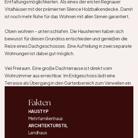
Entfaltungsmöglichkeiten. Als eines der ersten Regnauer 
Vitalhäuser mit der prämierten Silence Holzbalkendecke. Damit 
ist noch mehr Ruhe für das Wohnen mit allen Sinnen garantiert.

Oben wohnen – unten schlafen. Die Hausherren haben sich 
bewusst für diesen Grundriss entschieden und genießen die 
Reize eines Dachgeschosses. Eine Aufteilung in zwei separate 
Wohnungen ist dabei gut möglich.

Viel Freiraum. Eine große Dachterrasse ist direkt vom 
Wohnzimmer aus erreichbar. Im Erdgeschoss lädt eine 
Terrasse als Übergang in den Gartenbereich zum Verweilen ein.
Fakten
HAUSTYP
Mehrfamilienhaus
ARCHITEKTURSTIL
Landhaus