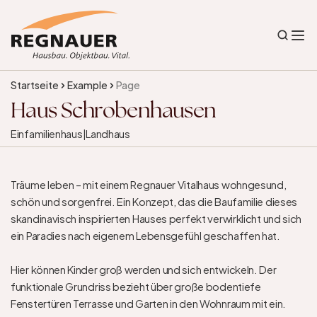
Startseite
Example
Page
Haus Schrobenhausen
Einfamilienhaus
|
Landhaus
Träume leben – mit einem Regnauer Vitalhaus wohngesund, 
schön und sorgenfrei. Ein Konzept, das die Baufamilie dieses 
skandinavisch inspirierten Hauses perfekt verwirklicht und sich 
ein Paradies nach eigenem Lebensgefühl geschaffen hat.

Hier können Kinder groß werden und sich entwickeln. Der 
funktionale Grundriss bezieht über große bodentiefe 
Fenstertüren Terrasse und Garten in den Wohnraum mit ein.
