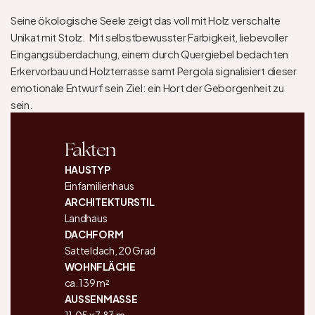
Seine ökologische Seele zeigt das voll mit Holz verschalte 
Unikat mit Stolz.  Mit selbstbewusster Farbigkeit, liebevoller 
Eingangsüberdachung, einem durch Quergiebel bedachten 
Erkervorbau und Holzterrasse samt Pergola signalisiert dieser 
emotionale Entwurf sein Ziel: ein Hort der Geborgenheit zu 
sein.
Fakten
HAUSTYP
Einfamilienhaus
ARCHITEKTURSTIL
Landhaus
DACHFORM
Satteldach, 20 Grad
WOHNFLÄCHE
ca. 139 m²
AUSSENMASSE
11,05 x 7,83 m