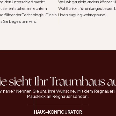
ung den Unterschied macht: 
Weil wir gar nicht anders können: I
user entstehen mit echtem 
Wohlfühlort für ein langes Leben b
d führender Technologie. Für ein 
Überzeugung wohngesund.
s Sie begeistern wird.
e sieht Ihr Traumhaus a
r nahe? Nennen Sie uns Ihre Wünsche. Mit dem Regnauer H
Mausklick an Regnauer senden.
HAUS-KONFIGURATOR