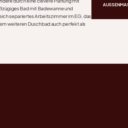
dere durch eine clevere Planung mit 
AUSSENMA
roßzügiges Bad mit Badewanne und 
h separiertes Arbeitszimmer im EG, das 
nem weiteren Duschbad auch perfekt als 