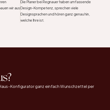
hren 
Die Planer bei Regnauer haben umfassende 
auen wir aus 
Design-Kompetenz, sprechen viele 
Designsprachen und hören ganz genau hin, 
welche Ihre ist.
us?
aus-Konfigurator ganz einfach Wunschzettel per 