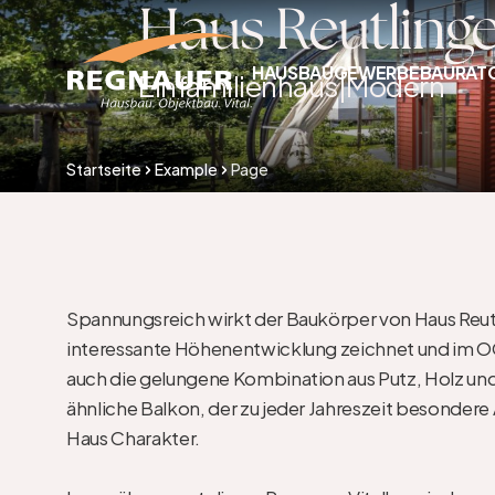
Haus Reutling
HAUSBAU
GEWERBEBAU
RAT
Einfamilienhaus
|
Modern
Startseite
Example
Page
Spannungsreich wirkt der Baukörper von Haus Reutl
interessante Höhenentwicklung zeichnet und im O
auch die gelungene Kombination aus Putz, Holz und
ähnliche Balkon, der zu jeder Jahreszeit besondere
Haus Charakter.
