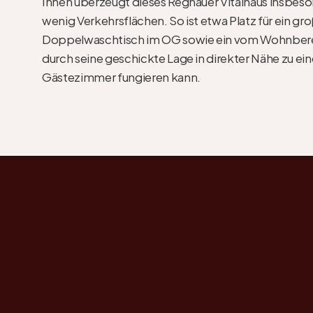
Innen überzeugt dieses Regnauer Vitalhaus insbeson
wenig Verkehrsflächen. So ist etwa Platz für ein g
Doppelwaschtisch im OG sowie ein vom Wohnbereic
durch seine geschickte Lage in direkter Nähe zu ei
Gästezimmer fungieren kann.