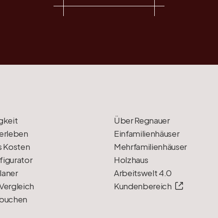
gkeit
Über Regnauer
erleben
Einfamilienhäuser
s Kosten
Mehrfamilienhäuser
igurator
Holzhaus
laner
Arbeitswelt 4.0
Vergleich
Kundenbereich
 buchen