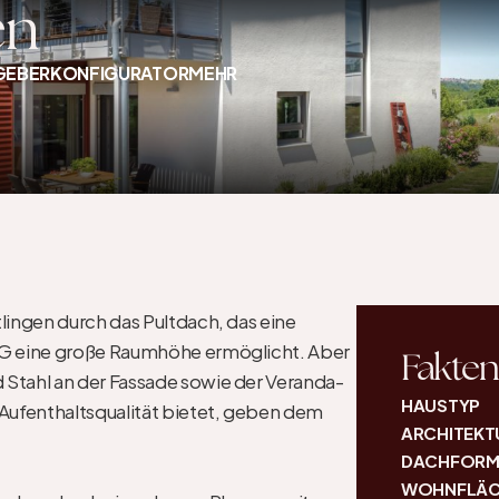
en
GEBER
KONFIGURATOR
MEHR
ingen durch das Pultdach, das eine 
G eine große Raumhöhe ermöglicht. Aber 
Fakten
 Stahl an der Fassade sowie der Veranda-
HAUSTYP
 Aufenthaltsqualität bietet, geben dem 
ARCHITEKT
DACHFOR
WOHNFLÄC