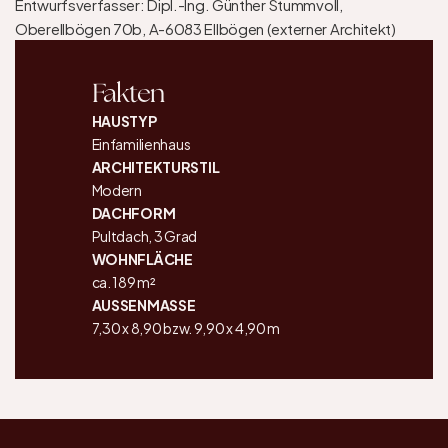
Entwurfsverfasser: Dipl.-Ing. Günther Stummvoll, 
Oberellbögen 70b, A-6083 Ellbögen (externer Architekt) 
Fakten
HAUSTYP
Einfamilienhaus
ARCHITEKTURSTIL
Modern
DACHFORM
Pultdach, 3 Grad
WOHNFLÄCHE
ca. 189 m²
AUSSENMASSE
7,30 x 8,90 bzw. 9,90 x 4,90 m