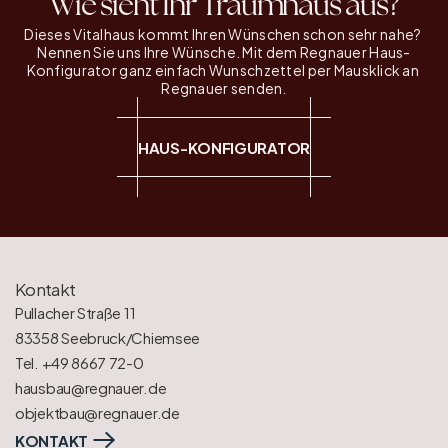
Wie sieht Ihr Traumhaus aus?
Dieses Vitalhaus kommt Ihren Wünschen schon sehr nahe? 
Nennen Sie uns Ihre Wünsche. Mit dem Regnauer Haus-
Konfigurator ganz einfach Wunschzettel per Mausklick an 
Regnauer senden.
HAUS-KONFIGURATOR
Kontakt
Pullacher Straße 11
83358 Seebruck/Chiemsee
Tel. +49 8667 72-0
hausbau@regnauer.de
objektbau@regnauer.de
KONTAKT