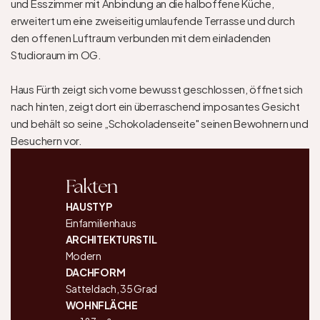
und Esszimmer mit Anbindung an die halboffene Küche, 
erweitert um eine zweiseitig umlaufende Terrasse und durch 
den offenen Luftraum verbunden mit dem einladenden 
Studioraum im OG.

Haus Fürth zeigt sich vorne bewusst geschlossen, öffnet sich 
nach hinten, zeigt dort ein überraschend imposantes Gesicht 
und behält so seine „Schokoladenseite" seinen Bewohnern und 
Besuchern vor.
Fakten
HAUSTYP
Einfamilienhaus
ARCHITEKTURSTIL
Modern
DACHFORM
Satteldach, 35 Grad
WOHNFLÄCHE