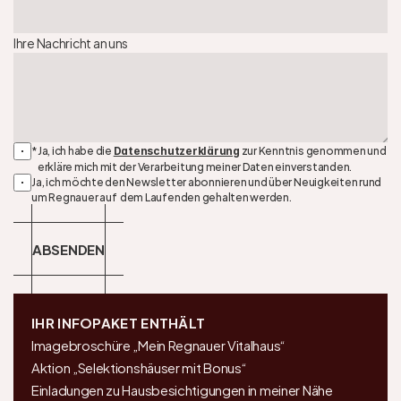
Ihre Nachricht an uns
*
Ja, ich habe die 
 zur Kenntnis genommen und 
Datenschutzerklärung
erkläre mich mit der Verarbeitung meiner Daten einverstanden.
Ja, ich möchte den Newsletter abonnieren und über Neuigkeiten rund 
um Regnauer auf  dem Laufenden gehalten werden.
ABSENDEN
IHR INFOPAKET ENTHÄLT
Imagebroschüre „Mein Regnauer Vitalhaus“
Aktion „Selektionshäuser mit Bonus“
Einladungen zu Hausbesichtigungen in meiner Nähe