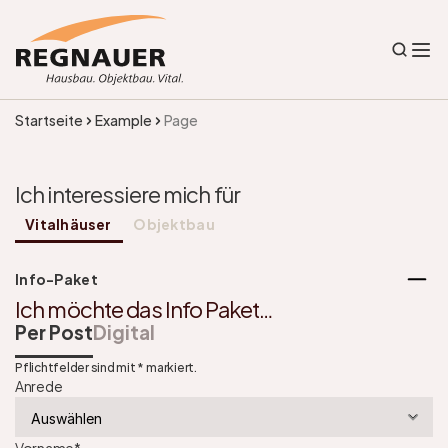
Startseite
Example
Page
Ich interessiere mich für 
Vitalhäuser 
Objektbau
Info-Paket
Ich möchte das Info Paket…
Per Post
Digital
Pflichtfelder sind mit * markiert.
Anrede
Vorname
*