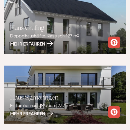
Haus Grafing
Doppelhaushälfte
|
Klassisch
|
127 m²
MEHR ERFAHREN
Haus Sigmaringen
Einfamilienhaus
|
Modern
|
237 m²
MEHR ERFAHREN