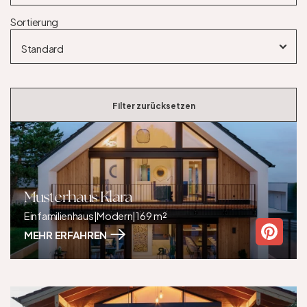
Sortierung
Filter zurücksetzen
Musterhaus Klara
Einfamilienhaus
|
Modern
|
169 m²
MEHR ERFAHREN