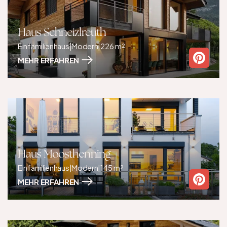
Haus Schneizlreuth
Einfamilienhaus
|
Modern
|
226 m²
MEHR ERFAHREN
Haus Moosthenning
Einfamilienhaus
|
Modern
|
145 m²
MEHR ERFAHREN