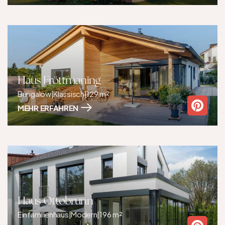
Haus Fröttmaning
Bungalow
|
Klassisch
|
129 m²
MEHR ERFAHREN
Haus Ottobrunn
Einfamilienhaus
|
Modern
|
196 m²