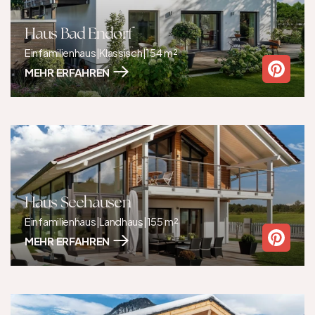
Haus Bad Endorf
Einfamilienhaus
|
Klassisch
|
154 m²
MEHR ERFAHREN
Haus Seehausen
Einfamilienhaus
|
Landhaus
|
155 m²
MEHR ERFAHREN