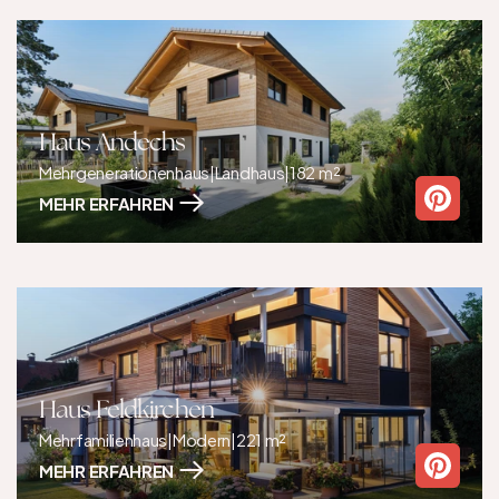
Haus Andechs
Mehrgenerationenhaus
|
Landhaus
|
182 m²
MEHR ERFAHREN
Haus Feldkirchen
Mehrfamilienhaus
|
Modern
|
221 m²
MEHR ERFAHREN