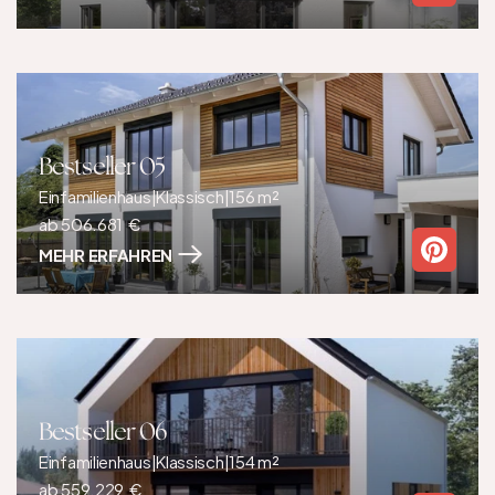
Bestseller 05
Einfamilienhaus
|
Klassisch
|
156 m²
ab 506.681  €
MEHR ERFAHREN
Bestseller 06
Einfamilienhaus
|
Klassisch
|
154 m²
ab 559.229  €