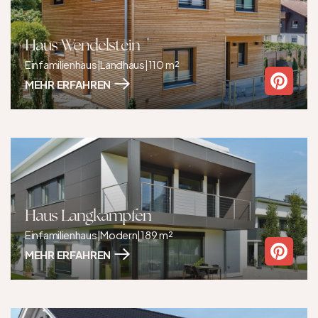
Haus Wendelstein
Einfamilienhaus
|
Landhaus
|
110 m²
MEHR ERFAHREN
Haus Langkampfen
Einfamilienhaus
|
Modern
|
189 m²
MEHR ERFAHREN