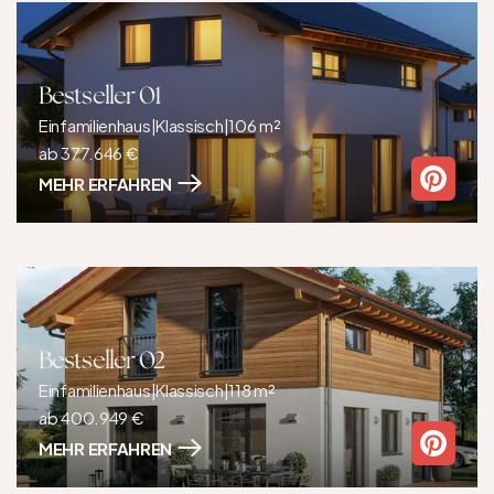
Bestseller 01
Einfamilienhaus
|
Klassisch
|
106 m²
ab 377.646 €
MEHR ERFAHREN
Bestseller 02
Einfamilienhaus
|
Klassisch
|
118 m²
ab 400.949 €
MEHR ERFAHREN