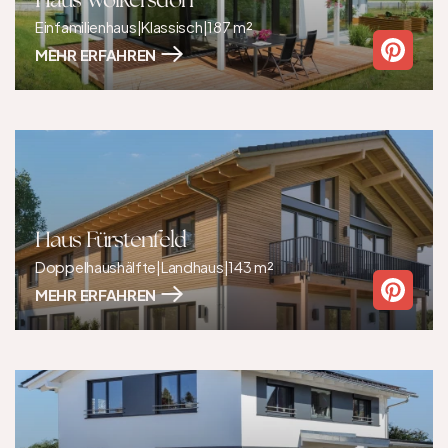
Haus Wolkersdorf
Einfamilienhaus
|
Klassisch
|
187 m²
MEHR ERFAHREN
Haus Fürstenfeld
Doppelhaushälfte
|
Landhaus
|
143 m²
MEHR ERFAHREN