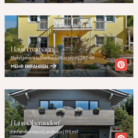
Haus Freimann
Mehrgenerationenhaus
|
Klassisch
|
282 m²
MEHR ERFAHREN
Haus Oberaudorf
Einfamilienhaus
|
Landhaus
|
195 m²