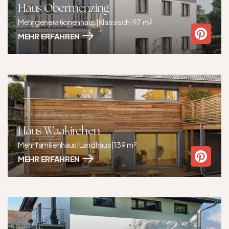
Haus Obermenzing
Mehrgenerationenhaus
|
Klassisch
|
97 m²
MEHR ERFAHREN
Haus Waakirchen
Mehrfamilienhaus
|
Landhaus
|
139 m²
MEHR ERFAHREN