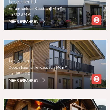
Bestseller 10
Einfamilienhaus
|
Klassisch
|
176 m²
ab 552.874 €
MEHR ERFAHREN
Bestseller 11
Doppelhaushälfte
|
Klassisch
|
146 m²
ab 499.142 €
MEHR ERFAHREN