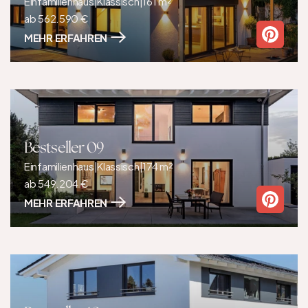
Einfamilienhaus
|
Klassisch
|
161 m²
ab 562.590 €
MEHR ERFAHREN
Bestseller 09
Einfamilienhaus
|
Klassisch
|
174 m²
ab 549.204 €
MEHR ERFAHREN