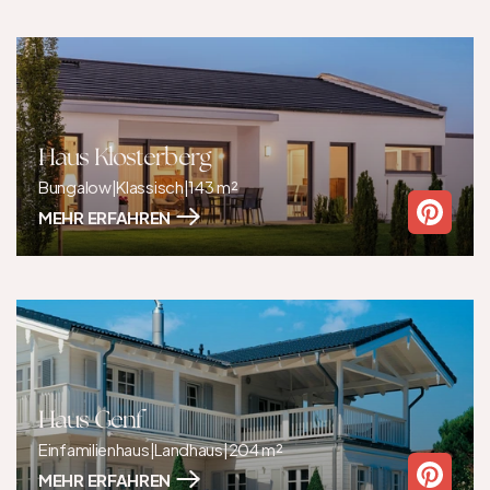
Haus Klosterberg
Bungalow
|
Klassisch
|
143 m²
MEHR ERFAHREN
Haus Genf
Einfamilienhaus
|
Landhaus
|
204 m²
MEHR ERFAHREN