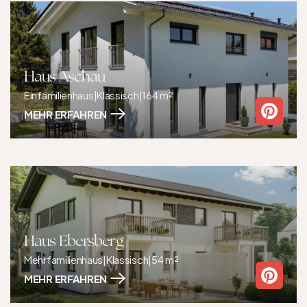
Haus Aschau
Einfamilienhaus
|
Klassisch
|
164 m²
MEHR ERFAHREN
Haus Ebersberg
Mehrfamilienhaus
|
Klassisch
|
54 m²
MEHR ERFAHREN