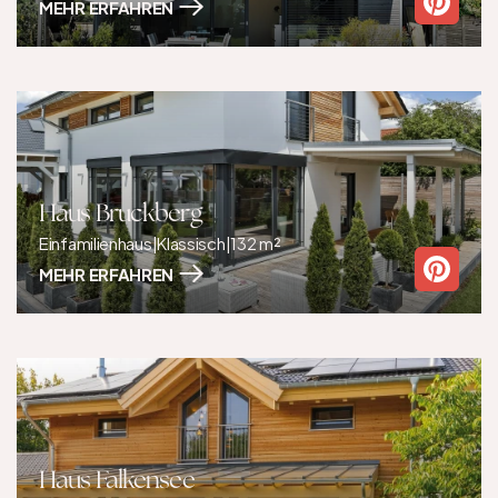
MEHR ERFAHREN
Haus Bruckberg
Einfamilienhaus
|
Klassisch
|
132 m²
MEHR ERFAHREN
Haus Falkensee