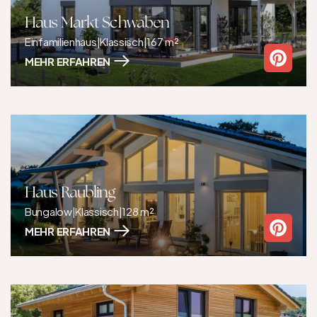
Haus Markt Schwaben
Einfamilienhaus
|
Klassisch
|
167 m²
MEHR ERFAHREN
Haus Raubling
Bungalow
|
Klassisch
|
128 m²
MEHR ERFAHREN