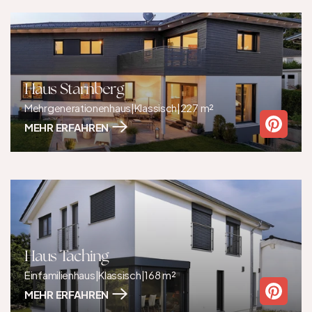
Haus Starnberg
Mehrgenerationenhaus
|
Klassisch
|
227 m²
MEHR ERFAHREN
Haus Taching
Einfamilienhaus
|
Klassisch
|
168 m²
MEHR ERFAHREN