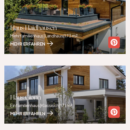
Haus Haidhausen
Mehrfamilienhaus
|
Landhaus
|
173 m²
MEHR ERFAHREN
Haus Glonn
Einfamilienhaus
|
Klassisch
|
171 m²
MEHR ERFAHREN