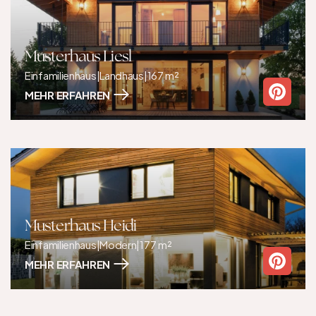
Musterhaus Liesl
Einfamilienhaus
|
Landhaus
|
167 m²
MEHR ERFAHREN
Musterhaus Heidi
Einfamilienhaus
|
Modern
|
177 m²
MEHR ERFAHREN