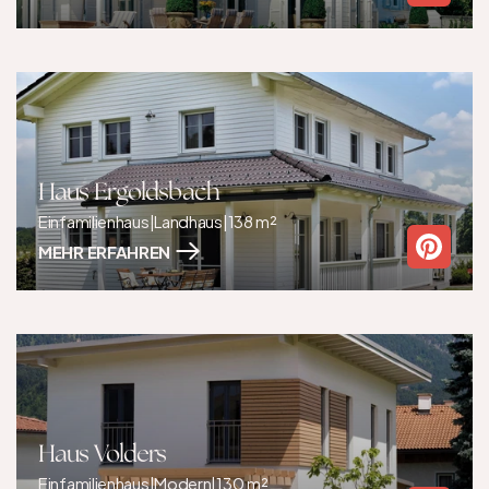
Haus Ergoldsbach
Einfamilienhaus
|
Landhaus
|
138 m²
MEHR ERFAHREN
Haus Volders
Einfamilienhaus
|
Modern
|
130 m²