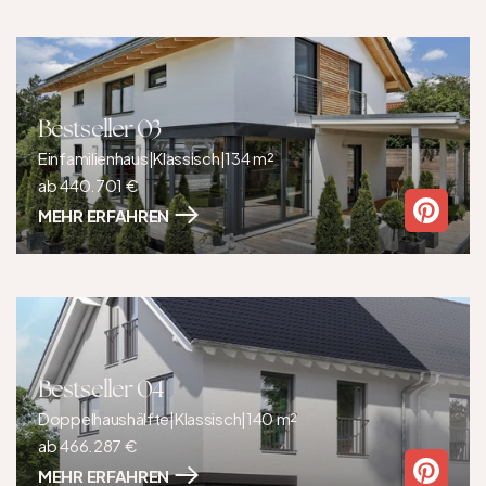
Bestseller 03
Einfamilienhaus
|
Klassisch
|
134 m²
ab 440.701 €
MEHR ERFAHREN
Bestseller 04
Doppelhaushälfte
|
Klassisch
|
140 m²
ab 466.287 €
MEHR ERFAHREN