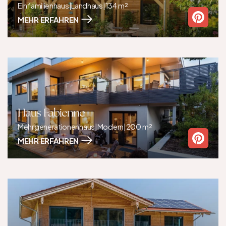
Einfamilienhaus
|
Landhaus
|
134 m²
MEHR ERFAHREN
Haus Fabienne
Mehrgenerationenhaus
|
Modern
|
200 m²
MEHR ERFAHREN