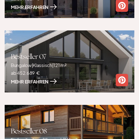
MEHR ERFAHREN
Bestseller 07
Bungalow
|
Klassisch
|
121 m²
ab 452.689  €
MEHR ERFAHREN
Bestseller 08