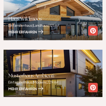
Haus Wildmoos
Einfamilienhaus
|
Landhaus
|
121 m²
MEHR ERFAHREN
Musterhaus Ambienti+
Einfamilienhaus
|
Modern
|
229 m²
MEHR ERFAHREN