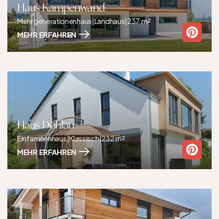
Haus Kampenwand
Mehrgenerationenhaus
|
Landhaus
|
237 m²
MEHR ERFAHREN
Haus Döhlau
Einfamilienhaus
|
Klassisch
|
232 m²
MEHR ERFAHREN